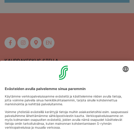
EN
KAUPPAKESKUS STELLA
MAAHERRANKATU 13
50100 MIKKELI
Aukioloajat
Anna palautetta
Kartat
Stellan esittely