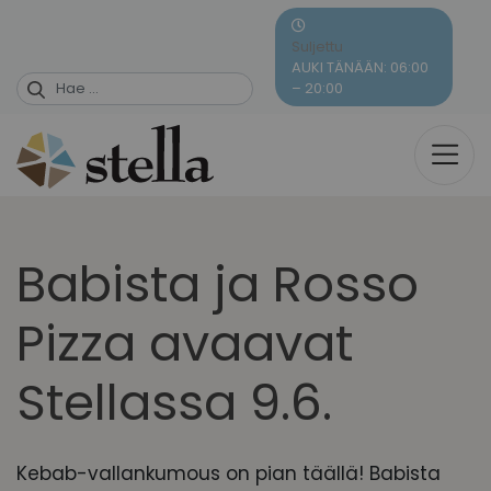
Skip
to
Suljettu
content
AUKI TÄNÄÄN: 06:00
– 20:00
Babista ja Rosso
Pizza avaavat
Stellassa 9.6.
Kebab-vallankumous on pian täällä! Babista