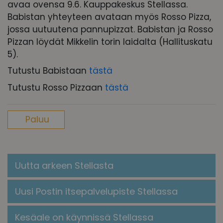
avaa ovensa 9.6. Kauppakeskus Stellassa.
Babistan yhteyteen avataan myös Rosso Pizza,
jossa uutuutena pannupizzat. Babistan ja Rosso
Pizzan löydät Mikkelin torin laidalta (Hallituskatu
5).
Tutustu Babistaan
tästä
Tutustu Rosso Pizzaan
tästä
Paluu
Uutta arkeen Stellasta
Uusi Postin itsepalvelupiste Stellassa
Kesäale on käynnissä Stellassa