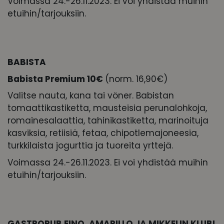
Voimassa 24.-26.11.2023. Ei voi yhdistää muihin
etuihin/tarjouksiin.
BABISTA
Babista Premium 10€
(norm. 16,90€)
Valitse nauta, kana tai vöner. Babistan
tomaattikastiketta, mausteisia perunalohkoja,
romainesalaattia, tahinikastiketta, marinoituja
kasviksia, retiisiä, fetaa, chipotlemajoneesia,
turkkilaista jogurttia ja tuoreita yrttejä.
Voimassa 24.-26.11.2023. Ei voi yhdistää muihin
etuihin/tarjouksiin.
GASTROPUB EINO, AMARILLO JA MIKKELIN KLUBI