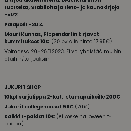
Erä joulukalentereita, Leuchtturm1917 -
tuotteita, Stabiloita ja tieto- ja kaunokirjoja
-50%
Palapelit -20%
Mauri Kunnas, Pippendorfin kirjavat
kummitukset 10€
(30 pv alin hinta 17,95€)
Voimassa 20.-26.11.2023. Ei voi yhdistää muihin
etuihin/tarjouksiin.
JUKURIT SHOP
10kpl sarjalippu 2-kat. istumapaikoille 200€
Jukurit collegehousut 59€
(70€)
Kaikki t-paidat 10€
(ei koske halloween t-
paitaa)