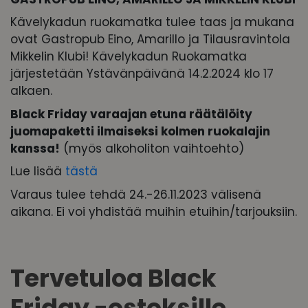
Kävelykadun ruokamatka tulee taas ja mukana
ovat Gastropub Eino, Amarillo ja Tilausravintola
Mikkelin Klubi! Kävelykadun Ruokamatka
järjestetään Ystävänpäivänä 14.2.2024 klo 17
alkaen.
Black Friday varaajan etuna räätälöity
juomapaketti ilmaiseksi kolmen ruokalajin
kanssa!
(myös alkoholiton vaihtoehto)
Lue lisää
tästä
Varaus tulee tehdä 24.-26.11.2023 välisenä
aikana. Ei voi yhdistää muihin etuihin/tarjouksiin.
Tervetuloa Black
Friday -ostoksille