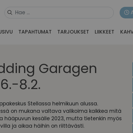
USIVU
TAPAHTUMAT
TARJOUKSET
LIIKKEET
KAHV
dding Garagen
6.-8.2.
ppakeskus Stellassa helmikuun alussa.
ässä on mukana valtava valikoima kaikkea mitä
ua hääpuvun kesälle 2023, mutta tietenkin myös
illa ja aikaa häihin on riittävästi.