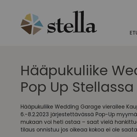
Skip
to
content
ET
Hääpukuliike We
Pop Up Stellassa 
Hääpukuliike Wedding Garage vierailee Kau
6.-8.2.2023 järjestettävässä Pop-Up myym
mukaan voi heti ostaa – saat vielä hankitt
tilaus onnistuu jos oikeaa kokoa ei ole saatav