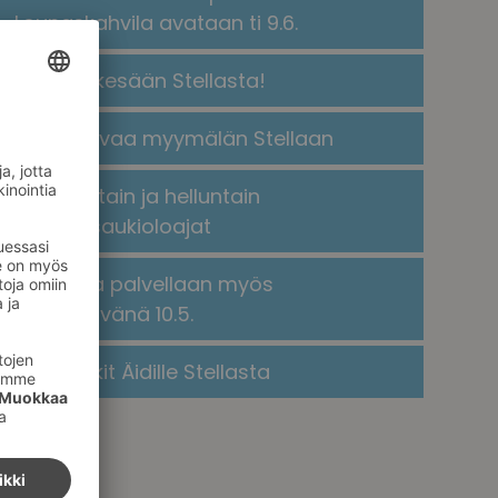
Lounaskahvila avataan ti 9.6.
Kaikkea kesään Stellasta!
​​Rituals avaa myymälän Stellaan​
Helatorstain ja helluntain
poikkeusaukioloajat
Stellassa palvellaan myös
äitienpäivänä 10.5.
Lahjavinkit Äidille Stellasta