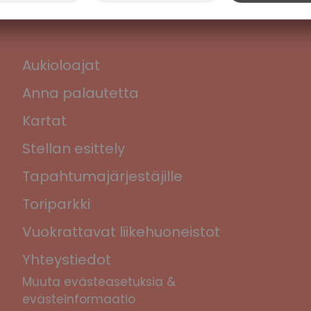
Aukioloajat
Anna palautetta
Kartat
Stellan esittely
Tapahtumajärjestäjille
Toriparkki
Vuokrattavat liikehuoneistot
Yhteystiedot
Muuta evästeasetuksia &
evästeinformaatio