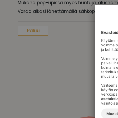
Mukana pop-upissa myös huntuja, alushameit
Varaa aikasi lähettämällä sähköpostia inf
Paluu