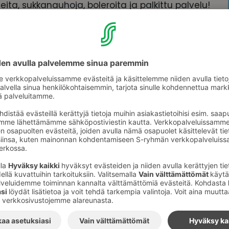
a, sukkanauhoja, boleroita ja palkittu palvelu!
o@weddinggarage.fi