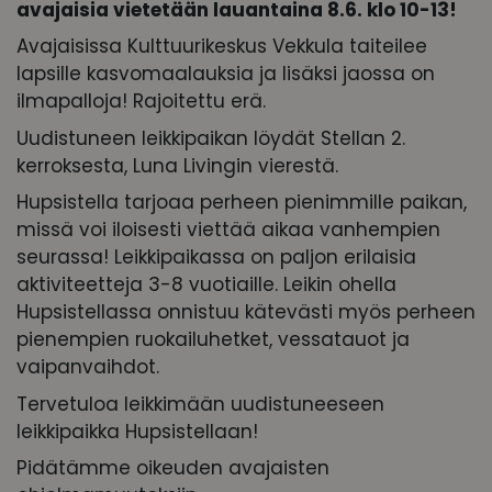
avajaisia vietetään lauantaina 8.6. klo 10-13!
Avajaisissa Kulttuurikeskus Vekkula taiteilee
lapsille kasvomaalauksia ja lisäksi jaossa on
ilmapalloja! Rajoitettu erä.
Uudistuneen leikkipaikan löydät Stellan 2.
kerroksesta, Luna Livingin vierestä.
Hupsistella tarjoaa perheen pienimmille paikan,
missä voi iloisesti viettää aikaa vanhempien
seurassa! Leikkipaikassa on paljon erilaisia
aktiviteetteja 3-8 vuotiaille. Leikin ohella
Hupsistellassa onnistuu kätevästi myös perheen
pienempien ruokailuhetket, vessatauot ja
vaipanvaihdot.
Tervetuloa leikkimään uudistuneeseen
leikkipaikka Hupsistellaan!
Pidätämme oikeuden avajaisten