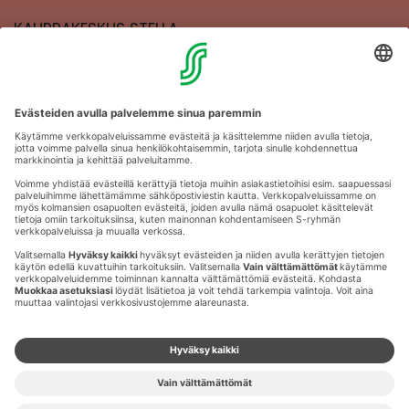
KAUPPAKESKUS STELLA
MAAHERRANKATU 13
50100 MIKKELI
Aukioloajat
Anna palautetta
Kartat
Stellan esittely
Tapahtumajärjestäjille
Toriparkki
Vuokrattavat liikehuoneistot
Yhteystiedot
Muuta evästeasetuksia & evästeinformaatio