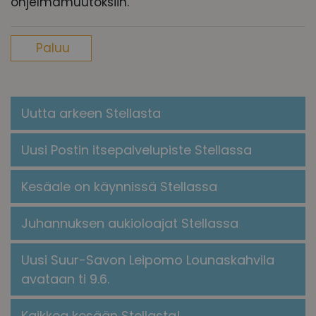
ohjelmamuutoksiin.
Paluu
Uutta arkeen Stellasta
Uusi Postin itsepalvelupiste Stellassa
Kesäale on käynnissä Stellassa
Juhannuksen aukioloajat Stellassa
Uusi Suur-Savon Leipomo Lounaskahvila
avataan ti 9.6.
Kaikkea kesään Stellasta!