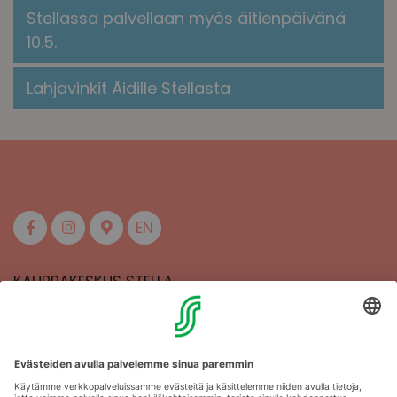
Stellassa palvellaan myös äitienpäivänä
10.5.
Lahjavinkit Äidille Stellasta
EN
KAUPPAKESKUS STELLA
MAAHERRANKATU 13
50100 MIKKELI
Aukioloajat