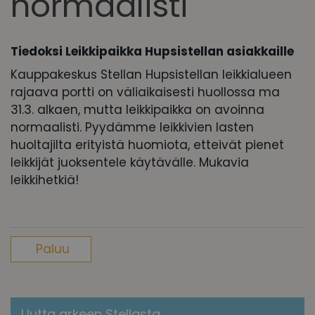
normaalisti
Tiedoksi Leikkipaikka Hupsistellan asiakkaille
Kauppakeskus Stellan Hupsistellan leikkialueen
rajaava portti on väliaikaisesti huollossa ma
31.3. alkaen, mutta leikkipaikka on avoinna
normaalisti. Pyydämme leikkivien lasten
huoltajilta erityistä huomiota, etteivät pienet
leikkijät juoksentele käytävälle. Mukavia
leikkihetkiä!
Paluu
Uutta arkeen Stellasta