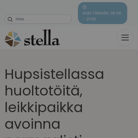
Skip
to
AUKI TÄNÄÄN: 06:00
content
– 21:00
Hupsistellassa
huoltotöitä,
leikkipaikka
avoinna