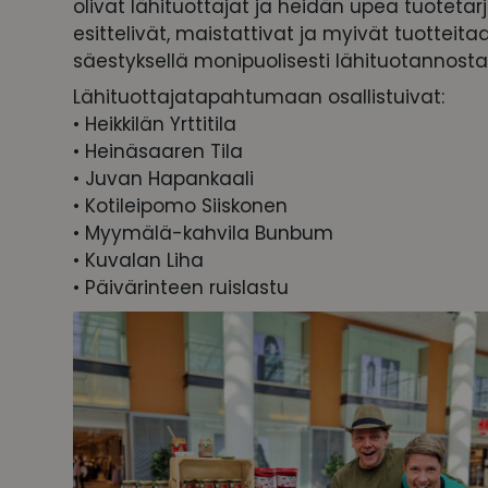
olivat lähituottajat ja heidän upea tuotet
esittelivät, maistattivat ja myivät tuotteitaa
säestyksellä monipuolisesti lähituotannosta
Lähituottajatapahtumaan osallistuivat:
• Heikkilän Yrttitila
• Heinäsaaren Tila
• Juvan Hapankaali
• Kotileipomo Siiskonen
• Myymälä-kahvila Bunbum
• Kuvalan Liha
• Päivärinteen ruislastu