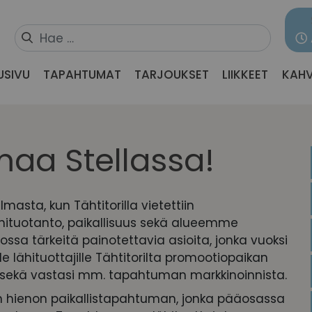
USIVU
TAPAHTUMAT
TARJOUKSET
LIIKKEET
KAHV
lmaa Stellassa!
elmasta, kun Tähtitorilla vietettiin
hituotanto, paikallisuus sekä alueemme
ssa tärkeitä painotettavia asioita, jonka vuoksi
 lähituottajille Tähtitorilta promootiopaikan
 sekä vastasi mm. tapahtuman markkinoinnista.
aan hienon paikallistapahtuman, jonka pääosassa