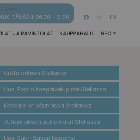
Suljettu
AUKI TÄNÄÄN: 06:00 – 21:00
EN
ILAT JA RAVINTOLAT
KAUPPAHALLI
INFO
Uutta arkeen Stellasta
Uusi Postin itsepalvelupiste Stellassa
Kesäale on käynnissä Stellassa
Juhannuksen aukioloajat Stellassa
Uusi Suur-Savon Leipomo