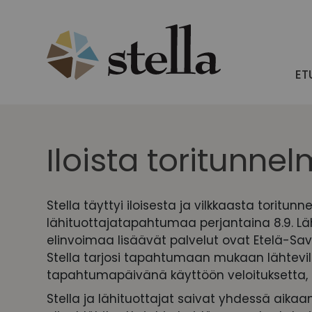
Skip
to
content
ET
Iloista toritunne
Stella täyttyi iloisesta ja vilkkaasta toritunn
lähituottajatapahtumaa perjantaina 8.9. Lä
elinvoimaa lisäävät palvelut ovat Etelä-Savo
Stella tarjosi tapahtumaan mukaan lähteville
tapahtumapäivänä käyttöön veloituksetta,
Stella ja lähituottajat saivat yhdessä aik