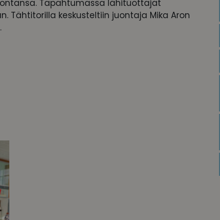
arjontansa. Tapahtumassa lähituottajat
n. Tähtitorilla keskusteltiin juontaja Mika Aron
.