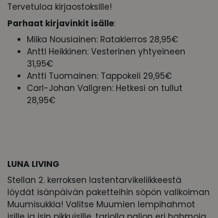
Tervetuloa kirjaostoksille!
Parhaat kirjavinkit isälle
:
Miika Nousiainen: Ratakierros 28,95€
Antti Heikkinen: Vesterinen yhtyeineen
31,95€
Antti Tuomainen: Tappokeli 29,95€
Carl-Johan Vallgren: Hetkesi on tullut
28,95€
LUNA LIVING
Stellan 2. kerroksen lastentarvikeliikkeestä
löydät isänpäivän paketteihin söpön valikoiman
Muumisukkia! Valitse Muumien lempihahmot
isille ja isin pikkuisille, tarjolla paljon eri hahmoja,