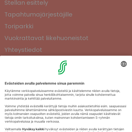
Stellan esittely
Tapahtumajärjestäjille
Toriparkki
Vuokrattavat liikehuoneistot
Yhteystiedot
Muuta evästeasetuksia & evästeinformaatio