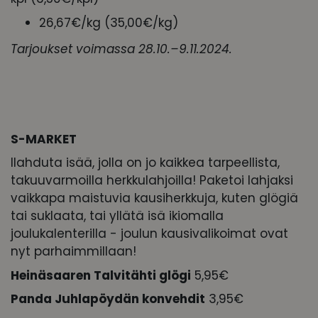
26,67€/kg (35,00€/kg)
Tarjoukset voimassa 28.10.–9.11.2024.
S-MARKET
Ilahduta isää, jolla on jo kaikkea tarpeellista,
takuuvarmoilla herkkulahjoilla! Paketoi lahjaksi
vaikkapa maistuvia kausiherkkuja, kuten glögiä
tai suklaata, tai yllätä isä ikiomalla
joulukalenterilla - joulun kausivalikoimat ovat
nyt parhaimmillaan!
Heinäsaaren Talvitähti glögi
5,95€
Panda Juhlapöydän konvehdit
3,95€