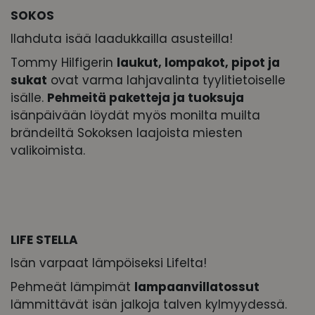
SOKOS
Ilahduta isää laadukkailla asusteilla!
Tommy Hilfigerin
laukut, lompakot, pipot ja
sukat
ovat varma lahjavalinta tyylitietoiselle
isälle.
Pehmeitä paketteja ja tuoksuja
isänpäivään löydät myös monilta muilta
brändeiltä Sokoksen laajoista miesten
valikoimista.
LIFE STELLA
Isän varpaat lämpöiseksi Lifelta!
Pehmeät lämpimät
lampaanvillatossut
lämmittävät isän jalkoja talven kylmyydessä.