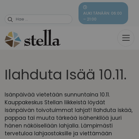
Skip
to
AUKI TÄNÄÄN: 06:00
content
– 21:00
Ilahduta Isää 10.11.
Isänpäivää vietetään sunnuntaina 10.11.
Kauppakeskus Stellan liikkeistä löydät
isänpäivän toivotuimmat lahjat! Ilahduta iskää,
pappaa tai muuta tärkeää isähenkilöä juuri
hänen näköisellään lahjalla. Lämpimästi
tervetuloa lahjaostoksille ja viettämään