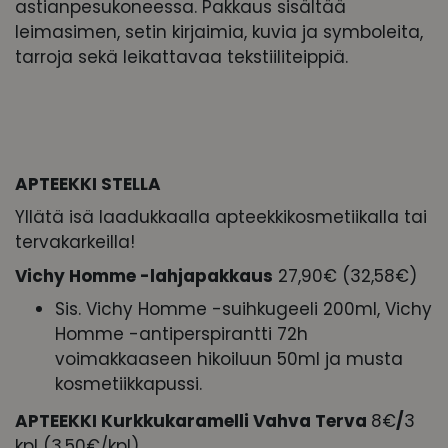
astianpesukoneessa. Pakkaus sisältää
leimasimen, setin kirjaimia, kuvia ja symboleita,
tarroja sekä leikattavaa tekstiiliteippiä.
APTEEKKI STELLA
Yllätä isä laadukkaalla apteekkikosmetiikalla tai
tervakarkeilla!
Vichy Homme -lahjapakkaus
27,90€ (32,58€)
Sis. Vichy Homme -suihkugeeli 200ml, Vichy
Homme -antiperspirantti 72h
voimakkaaseen hikoiluun 50ml ja musta
kosmetiikkapussi.
APTEEKKI Kurkkukaramelli Vahva Terva
8€
/
3
kpl (3,50€/kpl)