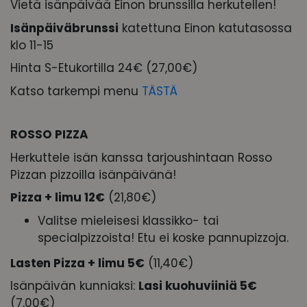
Vietä isänpäivää Einon brunssilla herkutellen!
Isänpäiväbrunssi
katettuna Einon katutasossa
klo 11-15
Hinta S-Etukortilla 24€ (27,00€)
Katso tarkempi menu
TÄSTÄ
ROSSO PIZZA
Herkuttele isän kanssa tarjoushintaan Rosso
Pizzan pizzoilla isänpäivänä!
Pizza + limu 12€
(21,80€)
Valitse mieleisesi klassikko- tai
specialpizzoista! Etu ei koske pannupizzoja.
Lasten Pizza + limu 5€
(11,40€)
Isänpäivän kunniaksi:
Lasi kuohuviiniä 5€
(7,00€)