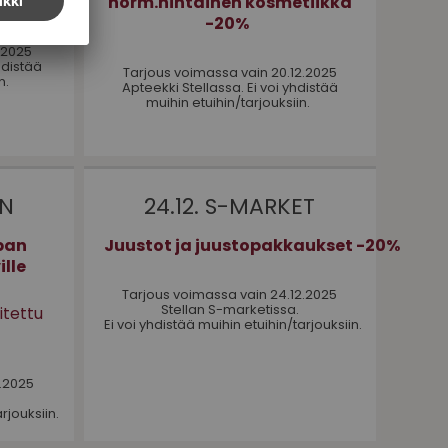
norm.hintainen kosmetiikka
sesi
-20%
.2025
yhdistää
Tarjous voimassa vain 20.12.2025
n.
Apteekki Stellassa. Ei voi yhdistää
muihin etuihin/tarjouksiin.
ON
24.12. S-MARKET
pan
Juustot ja juustopakkaukset -20%
ille
Tarjous voimassa vain 24.12.2025
Stellan S-marketissa.
itettu
Ei voi yhdistää muihin etuihin/tarjouksiin.
2.2025
rjouksiin.