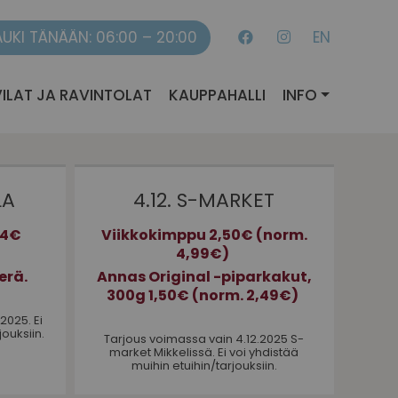
AUKI TÄNÄÄN: 06:00 – 20:00
EN
ILAT JA RAVINTOLAT
KAUPPAHALLI
INFO
LA
4.12. S-MARKET
 4€
Viikkokimppu 2,50€ (norm.
4,99€)
erä.
Annas Original -piparkakut,
300g 1,50€ (norm. 2,49€)
2025. Ei
jouksiin.
Tarjous voimassa vain 4.12.2025 S-
market Mikkelissä. Ei voi yhdistää
muihin etuihin/tarjouksiin.