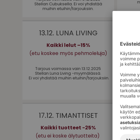
m
Stellan Cubuksella. Ei voi yhdistää
muihin etuihin/tarjouksiin.
13.12. LUNA LIVING
Kaikki lelut –15%
Miest
Fl
(etu koskee myös pehmoleluja)
Tarjous voimassa vain 13.12.2025
Stellan Luna Living -myymälässä.
Tarj
Ei voi yhdistää muihin etuihin/tarjouksiin.
Ei voi y
17.12. TIMANTTISET
Kaikki tuotteet -25%
Siri 
(etu ei koske älytuotteita)