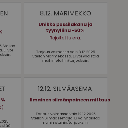
NEN
8.12. MARIMEKKO
A
Unikko pussilakana ja
tyynyliina -50%
0%
Rajoitettu erä.
5 Stellan
 Ei voi
Tarjous voimassa vain 8.12.2025
uksiin.
Stellan Marimekossa. Ei voi yhdistää
muihin etuihin/tarjouksiin.
ET
12.12. SILMÄASEMA
 %
Ilmainen silmänpaineen mittaus
a)
Tarjous voimassa vain 12.12.2025
Stellan Silmäasemalla. Ei voi yhdistää
.2025
muihin etuihin/tarjouksiin.
hdistää