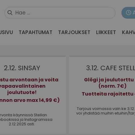
USIVU
TAPAHTUMAT
TARJOUKSET
LIIKKEET
KAHV
2.12. SINSAY
3.12. CAFE STEL
istu arvontaan ja voita
Glögi ja joulutorttu
vapaavalintainen
(norm. 7€)
joulutuote!
Tuotteita rajoitettu 
innon arvo max 14,99 €)
Tarjous voimassa vain ke 3.12.
voi yhdistää muihin etuihin/tar
rvonta käynnissä
Stellan
bookissa ja Instagramissa
2.12.2025 asti.