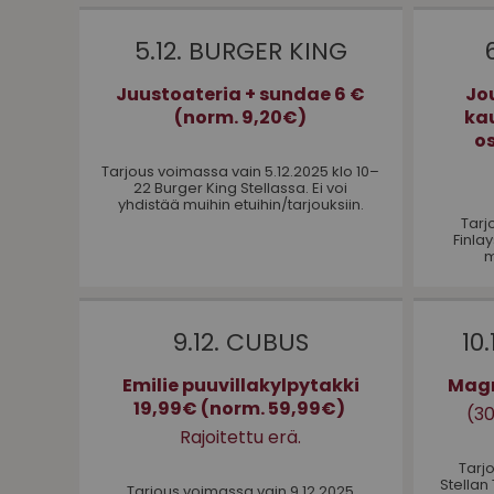
5.12. BURGER KING
Juustoateria + sundae 6 €
Jo
(norm. 9,20€)
kau
os
Tarjous voimassa vain 5.12.2025 klo 10–
22 Burger King Stellassa. Ei voi
yhdistää muihin etuihin/tarjouksiin.
Tarj
Finlay
m
9.12. CUBUS
10
Emilie puuvillakylpytakki
Magn
19,99€ (norm. 59,99€)
(30
Rajoitettu erä.
Tarj
Stellan
Tarjous voimassa vain 9.12.2025