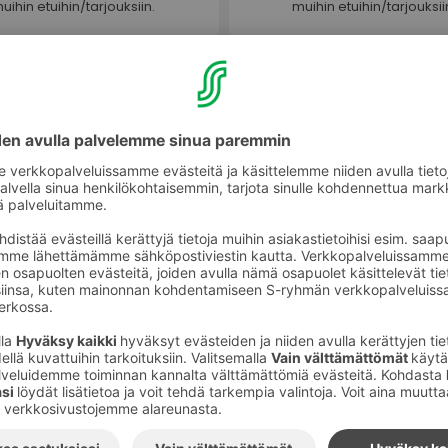
uihin etuihin/tarjouksiin.
muihin etuihin/tarjouksii
14.12. STADIUM
15.12. SUOMALAI
KIRJAKAUPP
en Under Armour Rival
eece Hoodie 44,99€
Kaikki Oppi & Ilo -tuo
(norm. 59,99€)
-20%
ous voimassa vain 14.12.2025
Tarjous voimassa vain 15.12
Stellan Stadiumilla.
Stellan Suomalaisessa Kirjak
hdistää muihin etuihin/tarjouksiin.
Ei voi yhdistää muihin etuihin/t
18.12. CUBUS
19.12. HAIRLEKII
Villasekoiteneule 24,99€
Kaikki lahjapakkaukse
(norm. 49,99€)
(Mainitse kassalla Ste