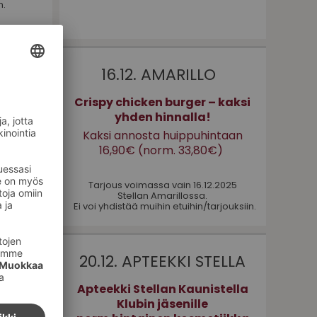
n.
NEN
16.12. AMARILLO
A
Crispy chicken burger – kaksi
yhden hinnalla!
tteet
Kaksi annosta huippuhintaan
16,90€ (norm. 33,80€)
.2025
aupassa.
Tarjous voimassa vain 16.12.2025
arjouksiin.
Stellan Amarillossa.
Ei voi yhdistää muihin etuihin/tarjouksiin.
NI
20.12. APTEEKKI STELLA
t -20%
Apteekki Stellan Kaunistella
Klubin jäsenille
llan