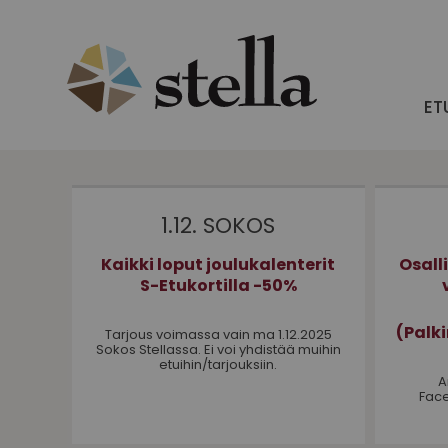
Skip
to
content
ET
1.12. SOKOS
Kaikki loput joulukalenterit
Osall
S-Etukortilla -50%
(Palk
Tarjous voimassa vain ma 1.12.2025
Sokos Stellassa. Ei voi yhdistää muihin
etuihin/tarjouksiin.
A
Face