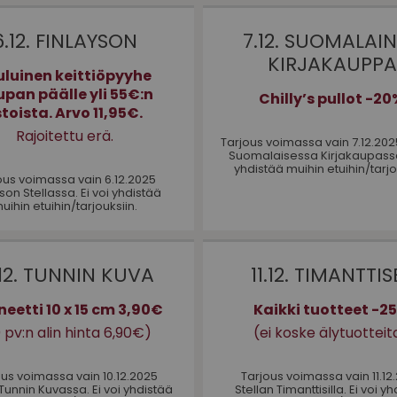
6.12. FINLAYSON
7.12. SUOMALAI
KIRJAKAUPP
uluinen keittiöpyyhe
pan päälle yli 55€:n
Chilly’s pullot -2
toista. Arvo 11,95€.
Rajoitettu erä.
Tarjous voimassa vain 7.12.202
Suomalaisessa Kirjakaupassa.
yhdistää muihin etuihin/tarjo
ous voimassa vain 6.12.2025
son Stellassa. Ei voi yhdistää
uihin etuihin/tarjouksiin.
.12. TUNNIN KUVA
11.12. TIMANTTIS
eetti 10 x 15 cm 3,90€
Kaikki tuotteet -25
 pv:n alin hinta 6,90€)
(ei koske älytuotteit
ous voimassa vain 10.12.2025
Tarjous voimassa vain 11.12
 Tunnin Kuvassa. Ei voi yhdistää
Stellan Timanttisilla. Ei voi y