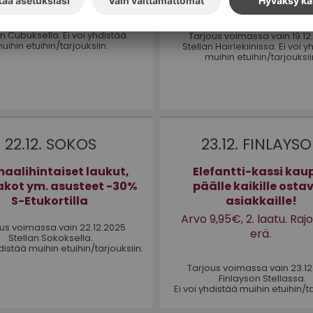
joulukalenteri saadak
alennuksen.)
ous voimassa vain 18.12.2025
an Cubuksella. Ei voi yhdistää
Tarjous voimassa vain 19.12
uihin etuihin/tarjouksiin.
Stellan Hairlekiinissa. Ei voi 
muihin etuihin/tarjouksii
22.12. SOKOS
23.12. FINLAYS
aalihintaiset laukut,
Elefantti-kassi kau
kot ym. asusteet -30%
päälle kaikille ostav
S-Etukortilla
asiakkaille!
Arvo 9,95€, 2. laatu. Rajo
us voimassa vain 22.12.2025
erä.
Stellan Sokoksella.
hdistää muihin etuihin/tarjouksiin.
Tarjous voimassa vain 23.1
Finlayson Stellassa.
Ei voi yhdistää muihin etuihin/ta