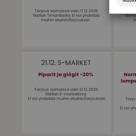
Tarjous voimassa vain 17.12.2025
Tarj
Stellan Timanttisilla. Ei voi yhdistää
Stell
muihin etuihin/tarjouksiin.
m
21.12. S-MARKET
Piparit ja glögit -20%
Norm
lompa
Tarjous voimassa vain 21.12.2025
Stellan S-marketissa.
Ei voi yhdistää muihin etuihin/tarjouksiin.
Tarjo
Ei voi y