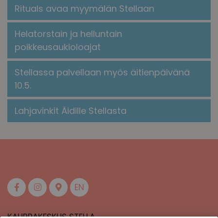
​​Rituals avaa myymälän Stellaan​
Helatorstain ja helluntain
poikkeusaukioloajat
Stellassa palvellaan myös äitienpäivänä
10.5.
Lahjavinkit Äidille Stellasta
EN
KAUPPAKESKUS STELLA