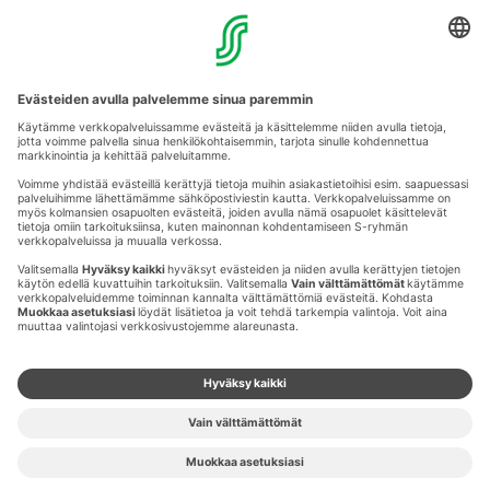
MAAHERRANKATU 13
50100 MIKKELI
Aukioloajat
Anna palautetta
Kartat
Stellan esittely
Tapahtumajärjestäjille
Toriparkki
Vuokrattavat liikehuoneistot
Yhteystiedot
Muuta evästeasetuksia & evästeinformaatio