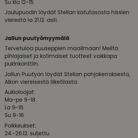
Su klo 12-15
Joulupuodin löydät Stellan katutasosta hissien
vierestä la 21.12. asti.
Jallun puutyömyymälä
Tervetuloa puuseppien maailmaan! Meiltä
pihlajaiset ja kotimaiset tuotteet vaikkapa
pukinkonttiin.
Jallun Puutyön löydät Stellan pohjakerroksesta,
Alkon viereisestä liiketilasta.
Aukioloajat:
Ma-pe 9-18
La 9-16
Su 9-16
Poikkeukset:
24.-26.12. suljettu