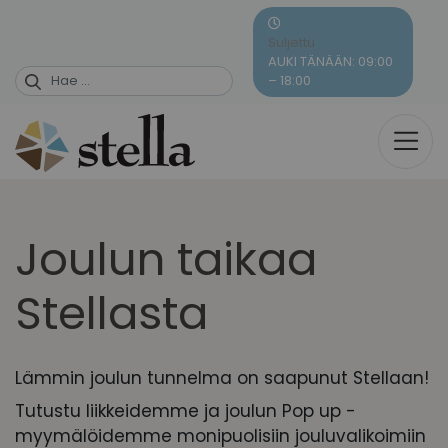
Skip
to
Suljettu
content
AUKI TÄNÄÄN: 09:00
– 18:00
Joulun taikaa
Stellasta
Lämmin joulun tunnelma on saapunut Stellaan!
Tutustu liikkeidemme ja joulun Pop up -
myymälöidemme monipuolisiin jouluvalikoimiin