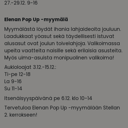
27.-29.12. 9-16
Elenan Pop Up -myymälä
Myymälästä löydät ihania lahjaideoita jouluun.
Laadukkaat yöasut sekä täydellisesti istuvat
alusasut ovat joulun toivelahjoja. Valikoimassa
upeita vaatteita naisille sekä erilaisia asusteita.
Myös uima-asuista monipuolinen valikoima!
Aukioloajat 3.12.-15.12.:
Ti-pe 12-18
La 9-16
Su 11-14
Itsenäisyyspäivänä pe 6.12. klo 10-14
Tervetuloa Elenan Pop Up -myymälään Stellan
2. kerrokseen!