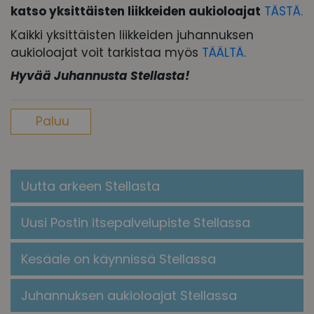
katso yksittäisten liikkeiden aukioloajat
TÄSTÄ.
Kaikki yksittäisten liikkeiden juhannuksen
aukioloajat voit tarkistaa myös
TÄÄLTÄ.
Hyvää Juhannusta Stellasta!
Paluu
Uutta arkeen Stellasta
Uusi Postin itsepalvelupiste Stellassa
Kesäale on käynnissä Stellassa
Juhannuksen aukioloajat Stellassa