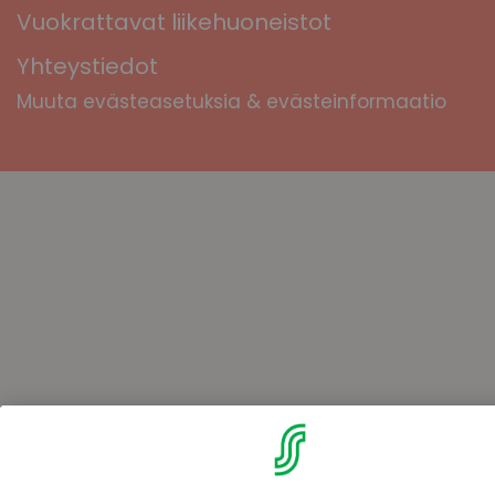
Vuokrattavat liikehuoneistot
Yhteystiedot
Muuta evästeasetuksia & evästeinformaatio