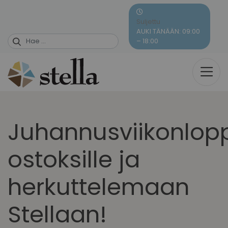
Skip
to
Suljettu
content
AUKI TÄNÄÄN: 09:00
– 18:00
Juhannusviikonlop
ostoksille ja
herkuttelemaan
Stellaan!