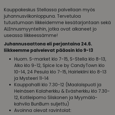
Kauppakeskus Stellassa palvellaan myös
juhannusviikonloppuna. Tervetuloa
tutustumaan liikkeidemme kesätarjontaan sekä
ALEnnusmyynteihin, jotka ovat alkaneet jo
useassa liikkeessämme!
Juhannusaattona eli perjantaina 24.6.
liikkeemme palvelevat pääosin klo 9-13
Huom. S-market klo 7-15, S-Stella klo 8-13,
Alko klo 9-12, Spice Ice by CandyTown klo
10-14, 24 Pesula klo 7-15, Hairlekiini klo 8-13
ja Mysteeri 11-14
Kauppahalli klo 7.30-12 (Maalaispuoti ja
Heinäsen Kalaherkku & Eväsherkku klo 7.30-
12, Kotileipomo Siiskonen ja Myymälä-
kahvila BunBum suljettu)
Avoinna olevat ravintolat: