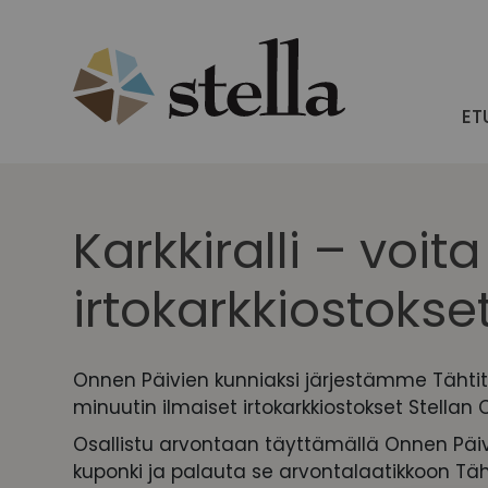
Skip
to
content
ET
Karkkiralli – voit
irtokarkkiostokset
Onnen Päivien kunniaksi järjestämme Tähtit
minuutin ilmaiset irtokarkkiostokset Stella
Osallistu arvontaan täyttämällä Onnen Päivä
kuponki ja palauta se arvontalaatikkoon Tähti