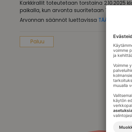
Karkkirallit toteutetaan torstaina 2.10.2025 
paikalla, kun arvonta suoritetaan Tähtitorilla
Arvonnan säännöt luettavissa
TÄÄLLÄ
.
Paluu