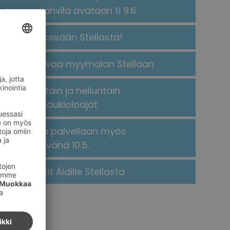
Lounaskahvila avataan ti 9.6.
Kaikkea kesään Stellasta!
​​Rituals avaa myymälän Stellaan​
Helatorstain ja helluntain
poikkeusaukioloajat
Stellassa palvellaan myös
äitienpäivänä 10.5.
Lahjavinkit Äidille Stellasta