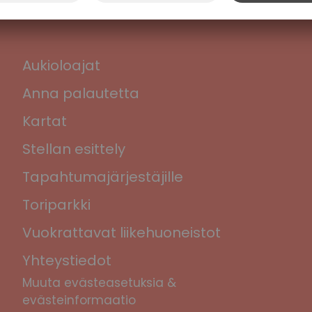
Aukioloajat
Anna palautetta
Kartat
Stellan esittely
Tapahtumajärjestäjille
Toriparkki
Vuokrattavat liikehuoneistot
Yhteystiedot
Muuta evästeasetuksia &
evästeinformaatio