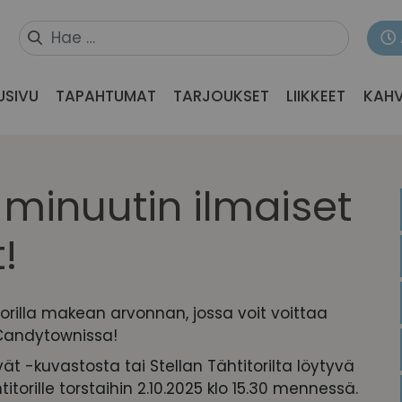
USIVU
TAPAHTUMAT
TARJOUKSET
LIIKKEET
KAHV
a minuutin ilmaiset
!
orilla makean arvonnan, jossa voit voittaa
n Candytownissa!
t -kuvastosta tai Stellan Tähtitorilta löytyvä
torille torstaihin 2.10.2025 klo 15.30 mennessä.