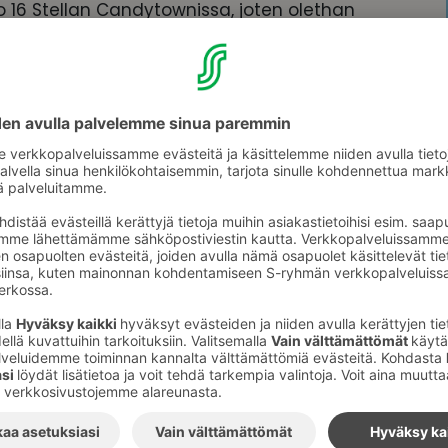
klo 16 Stellan Candytownissa, joten olethan
!