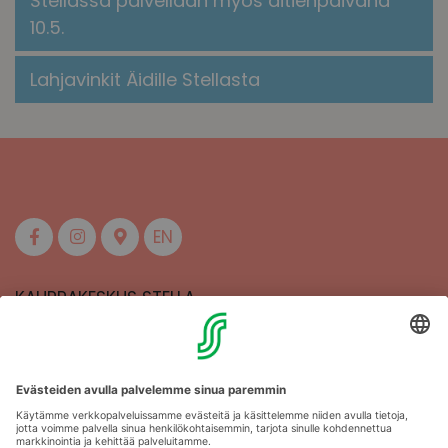
Stellassa palvellaan myös äitienpäivänä
10.5.
Lahjavinkit Äidille Stellasta
EN
KAUPPAKESKUS STELLA
MAAHERRANKATU 13
50100 MIKKELI
Aukioloajat
Anna palautetta