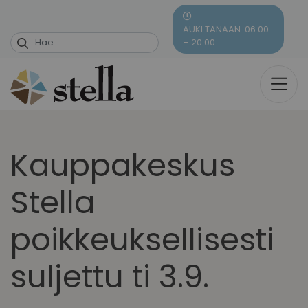
Skip
to
AUKI TÄNÄÄN: 06:00
content
– 20:00
Kauppakeskus
Stella
poikkeuksellisesti
suljettu ti 3.9.