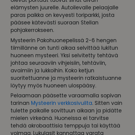
olevat portaat tuovat sinut aivan
elämysten juurelle. Autoilevalle pelaajalle
paras paikka on kevyesti toriparkki, josta
pääsee kätevästi suoraan Stellan
pohjakerrokseen.
Mysteerin Pakohuonepelissä 2-6 hengen
tiimillänne on tunti aikaa selvittää lukitun
huoneen mysteeri. Yksi selvitetty tehtävä
johtaa seuraaviin vihjeisiin, tehtäviin,
avaimiin ja lukkoihin. Koko ketjun
suoritettuanne ja mysteerin ratkaistuanne
löytyy myös huoneen ulospääsy.
Pelaamaan pääsette varaamalla sopivan
tarinan
Mysteerin verkkosivuilta
. Sitten vain
tulette paikalle sovittuun aikaan ja pidätte
mielen virkeänä. Huoneissa ei tarvitse
tehdä akrobaattisia temppuja tai käyttää
voimaa. Lukulasit kannattaa varata