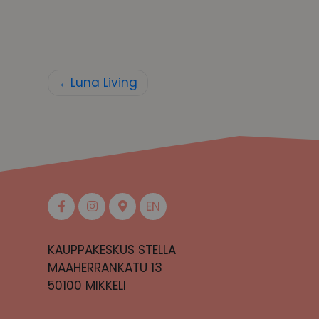
Artikkelien
Luna Living
selaus
EN
KAUPPAKESKUS STELLA
MAAHERRANKATU 13
50100 MIKKELI