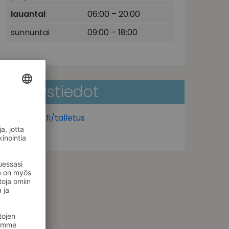
lauantai
06:00 – 20:00
sunnuntai
09:00 – 18:00
Yhteystiedot
www.otto.fi/talletus