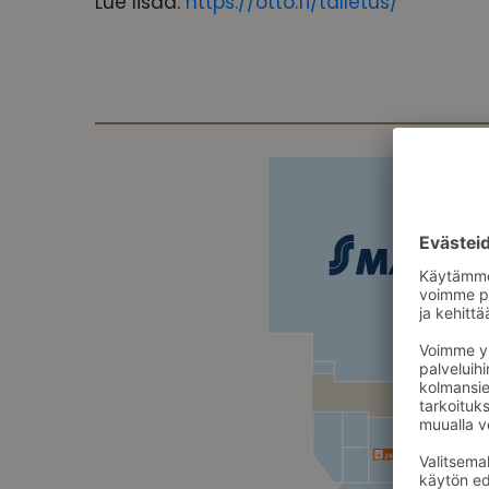
Lue lisää:
https://otto.fi/talletus/