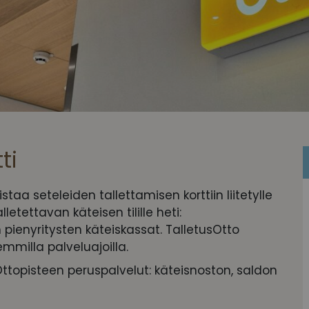
ti
taa seteleiden tallettamisen korttiin liitetylle
letettavan käteisen tilille heti:
n pienyritysten käteiskassat. TalletusOtto
mmilla palveluajoilla.
opisteen peruspalvelut: käteisnoston, saldon