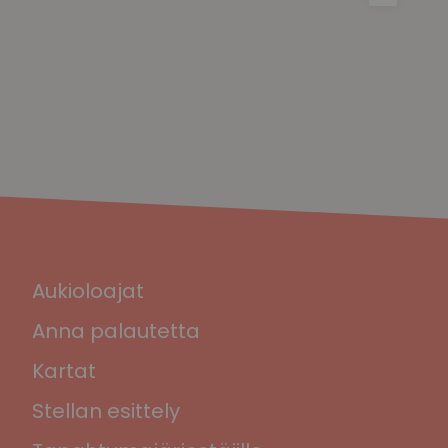
Aukioloajat
Anna palautetta
Kartat
Stellan esittely