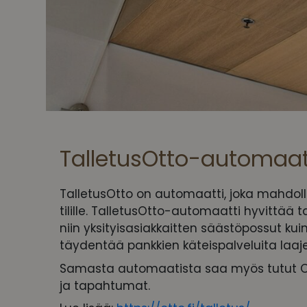
TalletusOtto-automaat
TalletusOtto on automaatti, joka mahdollis
tilille. TalletusOtto-automaatti hyvittää tal
niin yksityisasiakkaitten säästöpossut kui
täydentää pankkien käteispalveluita laaje
Samasta automaatista saa myös tutut Ott
ja tapahtumat.