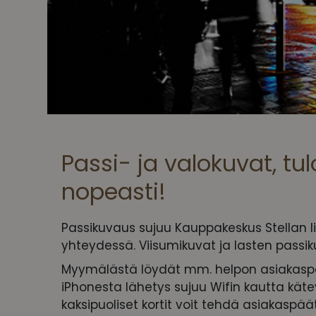
Passi- ja valokuvat, tu
nopeasti!
Passikuvaus sujuu Kauppakeskus Stellan 
yhteydessä. Viisumikuvat ja lasten passi
Myymälästä löydät mm. helpon asiakaspä
iPhonesta lähetys sujuu Wifin kautta käte
kaksipuoliset kortit voit tehdä asiakaspäät