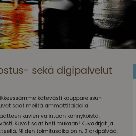
lostus- sekä digipalvelut
liikkeessämme kätevästi kauppareissun
kuvat saat meiltä ammattitaidolla.
ätteen kuvien valintaan kännyköistä.
västi. Kuvat saat heti mukaan! Kuvakirjat ja
teellä. Niiden toimitusaika on n. 2 arkipäivää.