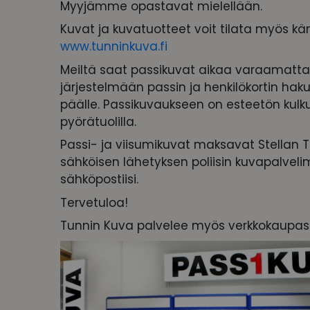
Myyjämme opastavat mielellään.
Kuvat ja kuvatuotteet voit tilata myös känn
www.tunninkuva.fi
Meiltä saat passikuvat aikaa varaamatta
järjestelmään passin ja henkilökortin hak
päälle. Passikuvaukseen on esteetön kulk
pyörätuolilla.
Passi- ja viisumikuvat maksavat Stellan T
sähköisen lähetyksen poliisin kuvapalvel
sähköpostiisi.
Tervetuloa!
Tunnin Kuva palvelee myös verkkokaupa