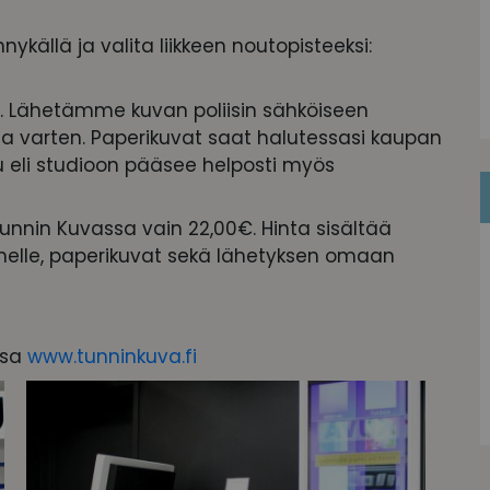
ykällä ja valita liikkeen noutopisteeksi:
. Lähetämme kuvan poliisin sähköiseen
ua varten. Paperikuvat saat halutessasi kaupan
u eli studioon pääsee helposti myös
unnin Kuvassa vain 22,00€. Hinta sisältää
imelle, paperikuvat sekä lähetyksen omaan
ssa
www.tunninkuva.fi