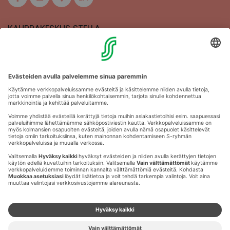
KAUPPAKESKUS STELLA
MAAHERRANKATU 13
50100 MIKKELI
Aukioloajat
Anna palautetta
Kartat
Stellan esittely
Tapahtumajärjestäjille
Toriparkki
Vuokrattavat liikehuoneistot
Yhteystiedot