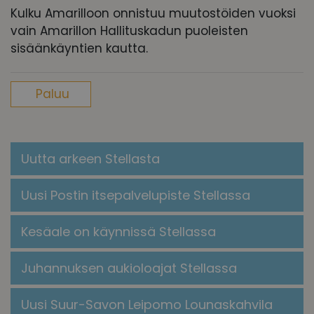
Kulku Amarilloon onnistuu muutostöiden vuoksi
vain Amarillon Hallituskadun puoleisten
sisäänkäyntien kautta.
Paluu
Uutta arkeen Stellasta
Uusi Postin itsepalvelupiste Stellassa
Kesäale on käynnissä Stellassa
Juhannuksen aukioloajat Stellassa
Uusi Suur-Savon Leipomo Lounaskahvila