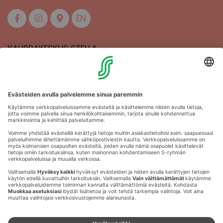
EN
KAUPPAKESKUS STELLA
MAAHERRANKATU 13
50100 MIKKELI
Aukioloajat
Anna palautetta
Kartat
Stellan esittely
Tapahtumajärjestäjille
Toriparkki
Vuokrattavat liikehuoneistot