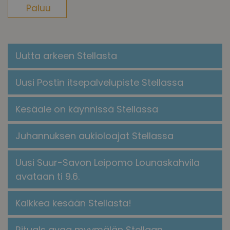
Paluu
Uutta arkeen Stellasta
Uusi Postin itsepalvelupiste Stellassa
Kesäale on käynnissä Stellassa
Juhannuksen aukioloajat Stellassa
Uusi Suur-Savon Leipomo Lounaskahvila
avataan ti 9.6.
Kaikkea kesään Stellasta!
​​Rituals avaa myymälän Stellaan​