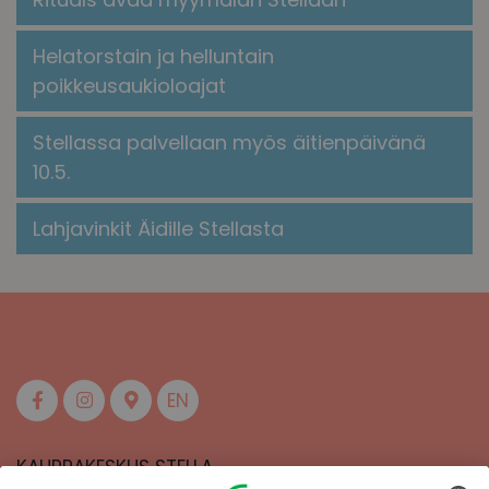
Helatorstain ja helluntain
poikkeusaukioloajat
Stellassa palvellaan myös äitienpäivänä
10.5.
Lahjavinkit Äidille Stellasta
EN
KAUPPAKESKUS STELLA