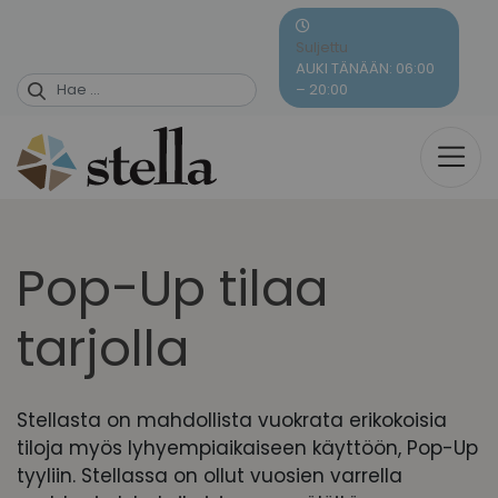
Skip
to
Suljettu
content
AUKI TÄNÄÄN: 06:00
– 20:00
Pop-Up tilaa
tarjolla
Stellasta on mahdollista vuokrata erikokoisia
tiloja myös lyhyempiaikaiseen käyttöön, Pop-Up
tyyliin.
Stellassa on ollut vuosien varrella