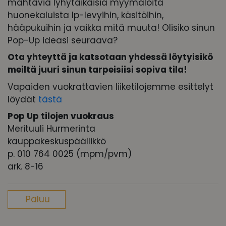
mahtavia lyhytaikaisia myymälöitä
huonekaluista lp-levyihin, käsitöihin,
hääpukuihin ja vaikka mitä muuta! Olisiko sinun
Pop-Up ideasi seuraava?
Ota yhteyttä ja katsotaan yhdessä löytyisikö
meiltä juuri sinun tarpeisiisi sopiva tila!
Vapaiden vuokrattavien liiketilojemme esittelyt
löydät
tästä
Pop Up tilojen vuokraus
Merituuli Hurmerinta
kauppakeskuspäällikkö
p. 010 764 0025 (mpm/pvm)
ark. 8-16
Paluu