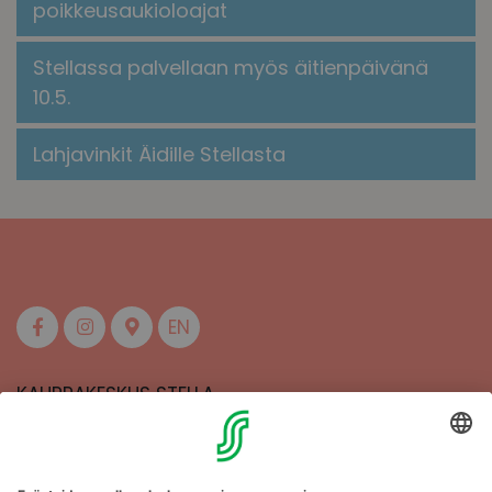
poikkeusaukioloajat
Stellassa palvellaan myös äitienpäivänä
10.5.
Lahjavinkit Äidille Stellasta
EN
KAUPPAKESKUS STELLA
MAAHERRANKATU 13
50100 MIKKELI