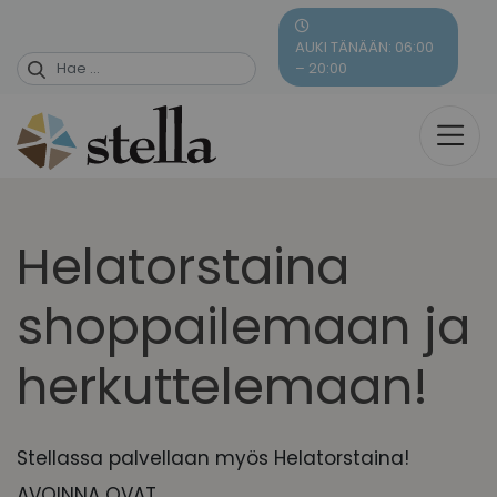
Skip
to
AUKI TÄNÄÄN: 06:00
content
– 20:00
Helatorstaina
shoppailemaan ja
herkuttelemaan!
Stellassa palvellaan myös Helatorstaina!
AVOINNA OVAT