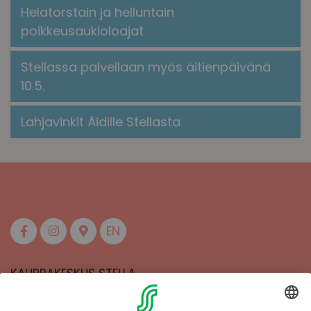
Helatorstain ja helluntain
poikkeusaukioloajat
Stellassa palvellaan myös äitienpäivänä
10.5.
Lahjavinkit Äidille Stellasta
EN
KAUPPAKESKUS STELLA
MAAHERRANKATU 13
50100 MIKKELI