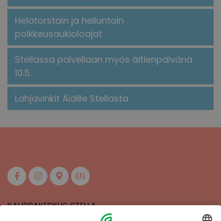
Helatorstain ja helluntain
poikkeusaukioloajat
Stellassa palvellaan myös äitienpäivänä
10.5.
Lahjavinkit Äidille Stellasta
EN
KAUPPAKESKUS STELLA
MAAHERRANKATU 13