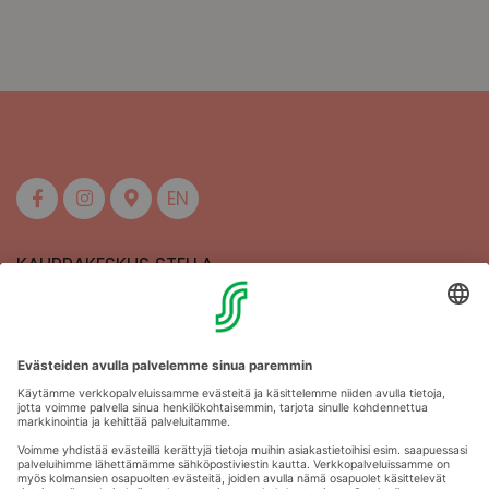
EN
KAUPPAKESKUS STELLA
MAAHERRANKATU 13
50100 MIKKELI
Aukioloajat
Anna palautetta
Kartat