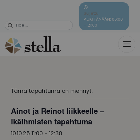
Skip
to
Suljettu
content
AUKI TÄNÄÄN: 06:00
– 21:00
Tämä tapahtuma on mennyt.
Ainot ja Reinot liikkeelle –
ikäihmisten tapahtuma
10.10.25 11:00
-
12:30