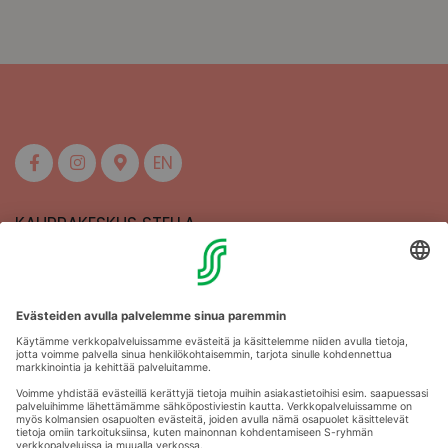
EN
KAUPPAKESKUS STELLA
MAAHERRANKATU 13
50100 MIKKELI
Aukioloajat
Anna palautetta
Kartat
Stellan esittely