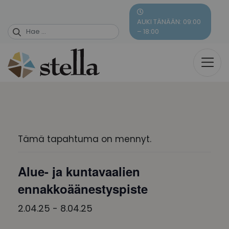
Skip
to
AUKI TÄNÄÄN: 09:00
content
– 18:00
Tämä tapahtuma on mennyt.
Alue- ja kuntavaalien
ennakkoäänestyspiste
2.04.25
-
8.04.25