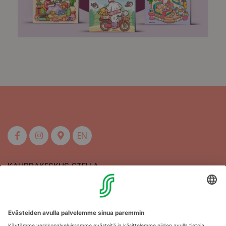
EN
KAUPPAKESKUS STELLA
MAAHERRANKATU 13
50100 MIKKELI
Aukioloajat