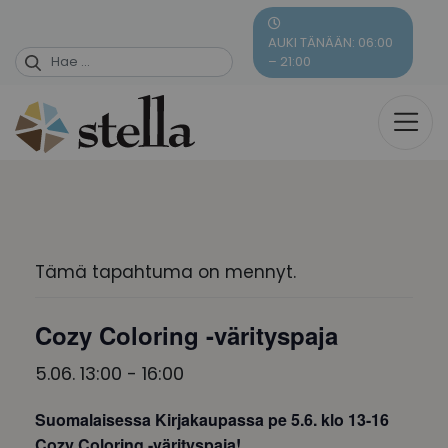
Skip
to
AUKI TÄNÄÄN: 06:00
content
– 21:00
Tämä tapahtuma on mennyt.
Cozy Coloring -värityspaja
5.06. 13:00
-
16:00
Suomalaisessa Kirjakaupassa pe 5.6. klo 13-16
Cozy Coloring -värityspaja!