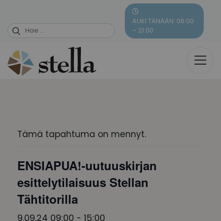
Skip
to
AUKI TÄNÄÄN: 06:00
content
– 21:00
Tämä tapahtuma on mennyt.
ENSIAPUA!-uutuuskirjan
esittelytilaisuus Stellan
Tähtitorilla
9.09.24 09:00
-
15:00