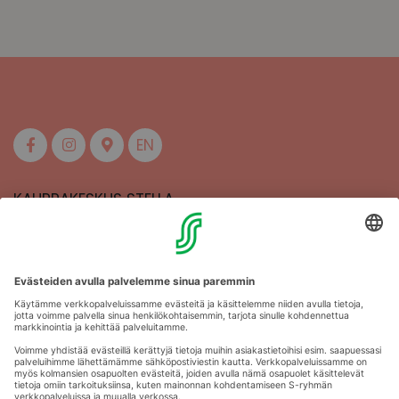
EN
KAUPPAKESKUS STELLA
MAAHERRANKATU 13
50100 MIKKELI
Aukioloajat
Anna palautetta
Kartat
Stellan esittely