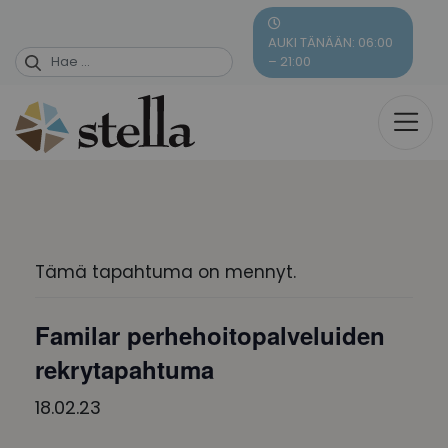
Skip
to
AUKI TÄNÄÄN: 06:00
content
– 21:00
Tämä tapahtuma on mennyt.
Familar perhehoitopalveluiden
rekrytapahtuma
18.02.23