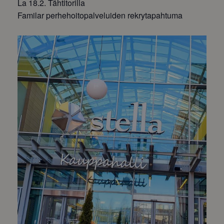
La 18.2. Tähtitorilla
Familar perhehoitopalveluiden rekrytapahtuma