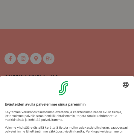
EN
KAUPPAKESKUS STELLA
MAAHERRANKATU 13
50100 MIKKELI
Aukioloajat
Anna palautetta
Kartat