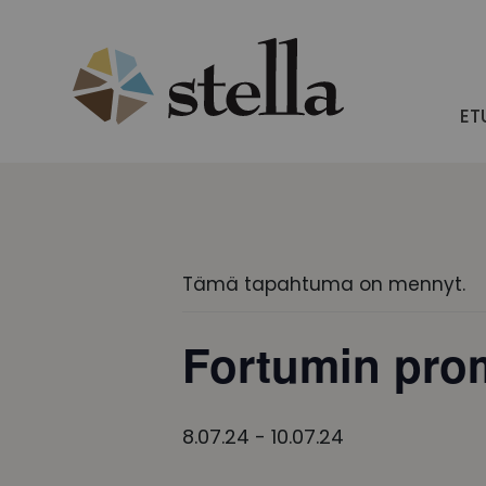
Skip
to
content
ET
Tämä tapahtuma on mennyt.
Fortumin pro
8.07.24
-
10.07.24