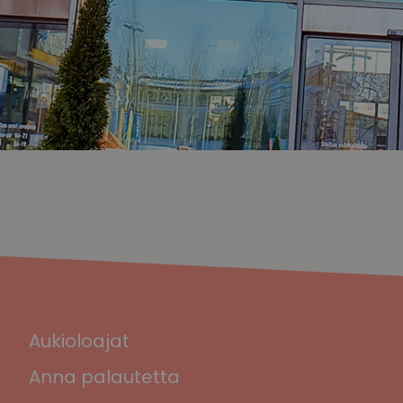
Aukioloajat
Anna palautetta