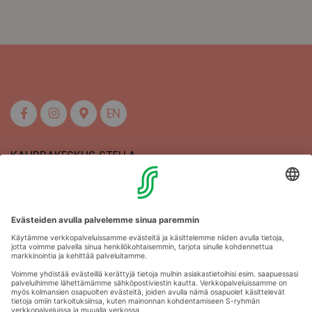
EN
KAUPPAKESKUS STELLA
MAAHERRANKATU 13
50100 MIKKELI
Aukioloajat
Anna palautetta
Kartat
Stellan esittely