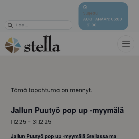
Skip
to
Suljettu
content
AUKI TÄNÄÄN: 06:00
– 21:00
Tämä tapahtuma on mennyt.
Jallun Puutyö pop up -myymälä
1.12.25
-
31.12.25
Jallun Puutyö pop up -myymälä Stellassa ma