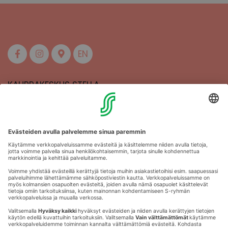
EN
KAUPPAKESKUS STELLA
MAAHERRANKATU 13
50100 MIKKELI
Aukioloajat
Anna palautetta
Kartat
Stellan esittely
Tapahtumajärjestäjille