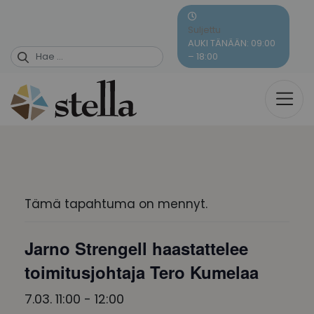
Skip
to
Suljettu
content
AUKI TÄNÄÄN: 09:00
– 18:00
Tämä tapahtuma on mennyt.
Jarno Strengell haastattelee
toimitusjohtaja Tero Kumelaa
7.03. 11:00
-
12:00