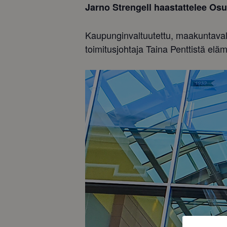
Jarno Strengell haastattelee Osu
Kaupunginvaltuutettu, maakuntaval
toimitusjohtaja Taina Penttistä elä