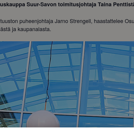
uskauppa Suur-Savon toimitusjohtaja Taina Penttistä 
tuuston puheenjohtaja Jarno Strengell, haastattelee 
mästä ja kaupanalasta.