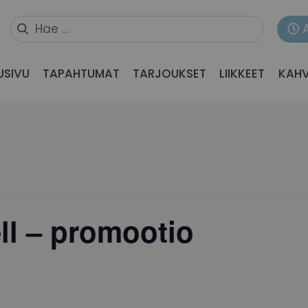
USIVU
TAPAHTUMAT
TARJOUKSET
LIIKKEET
KAHV
ll – promootio