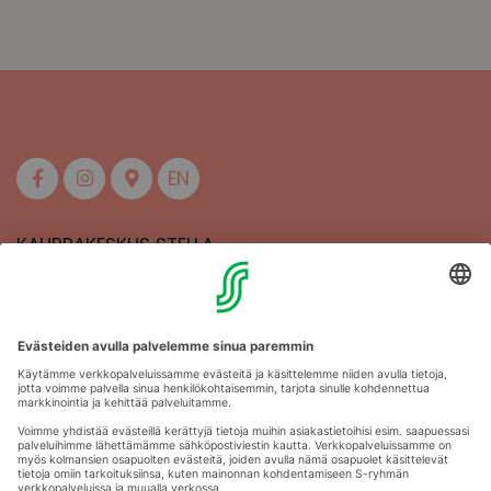
EN
KAUPPAKESKUS STELLA
MAAHERRANKATU 13
50100 MIKKELI
Aukioloajat
Anna palautetta
Kartat
Stellan esittely