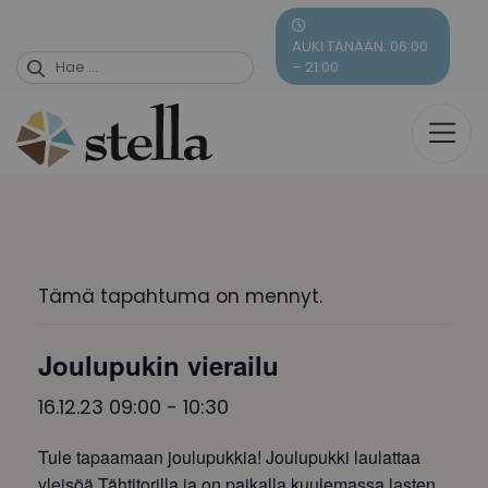
Skip
to
AUKI TÄNÄÄN: 06:00
content
– 21:00
Tämä tapahtuma on mennyt.
Joulupukin vierailu
16.12.23 09:00
-
10:30
Tule tapaamaan joulupukkia! Joulupukki laulattaa
yleisöä Tähtitorilla ja on paikalla kuulemassa lasten