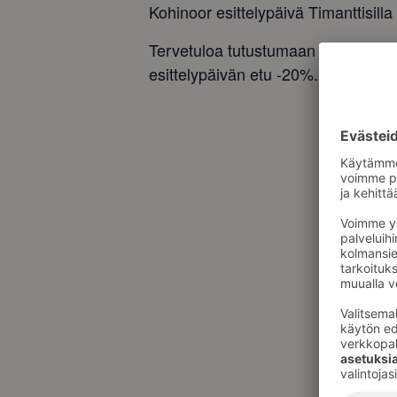
Kohinoor esittelypäivä Timanttisilla
Tervetuloa tutustumaan laajaank
esittelypäivän etu -20%.