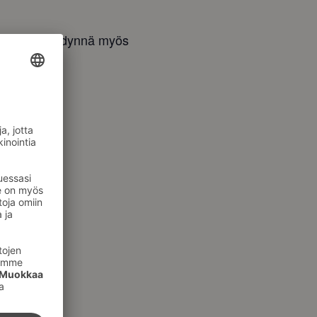
uksella! Hyödynnä myös