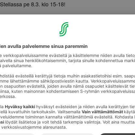
 Stellassa pe 8.3. klo 15-18!
otimaiseen timanttikorukokoelmaan asiantuntijan opast