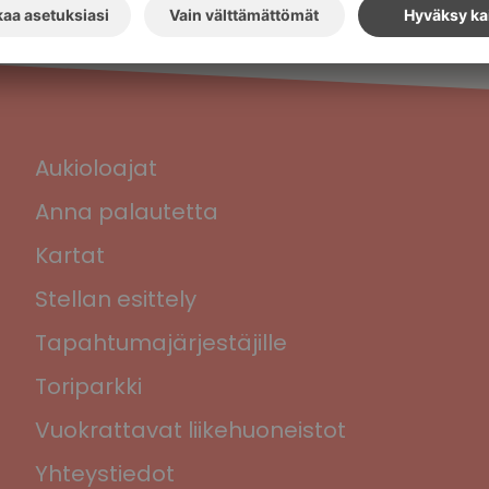
Aukioloajat
Anna palautetta
Kartat
Stellan esittely
Tapahtumajärjestäjille
Toriparkki
Vuokrattavat liikehuoneistot
Yhteystiedot