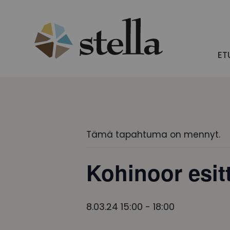
Skip
to
content
ET
Tämä tapahtuma on mennyt.
Kohinoor esitt
8.03.24 15:00
-
18:00