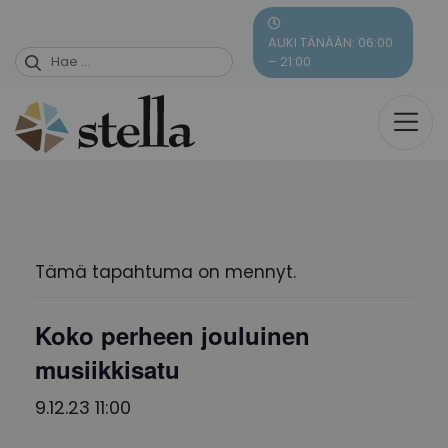
Skip
to
AUKI TÄNÄÄN: 06:00
content
– 21:00
Tämä tapahtuma on mennyt.
Koko perheen jouluinen
musiikkisatu
9.12.23 11:00