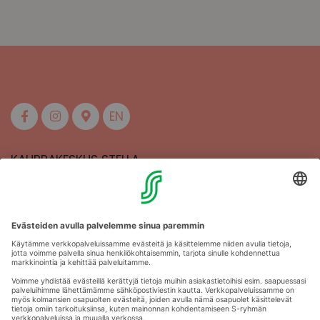
EN
KAUPPAKESKUS STELLA
MAAHERRANKATU 13
50100 MIKKELI
Aukioloajat
Anna palautetta
Kartat
Stellan esittely