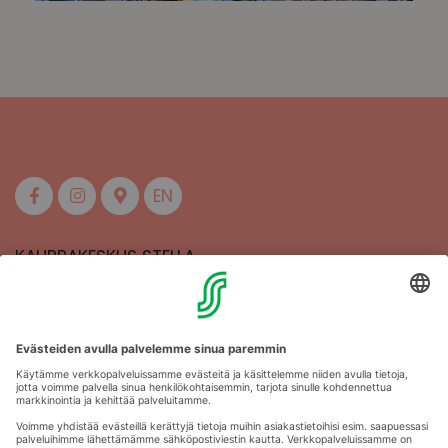
EN
KAUPPAKESKUS STELLA
MAAHERRANKATU 13
50100 MIKKELI
Aukioloajat
Anna palautetta
Kartat