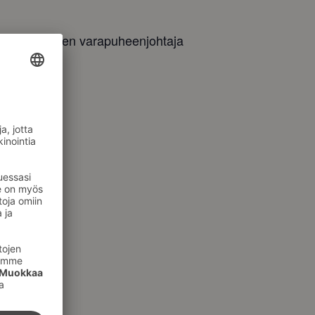
, Kokoomuksen varapuheenjohtaja