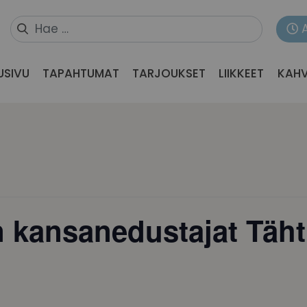
USIVU
TAPAHTUMAT
TARJOUKSET
LIIKKEET
KAHV
ansanedustajat Tähtit