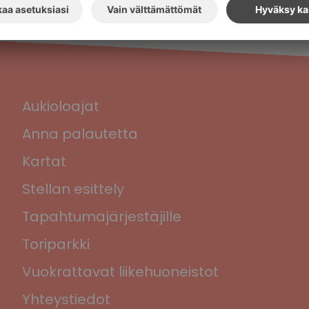
Aukioloajat
Anna palautetta
Kartat
Stellan esittely
Tapahtumajärjestäjille
Toriparkki
Vuokrattavat liikehuoneistot
Yhteystiedot