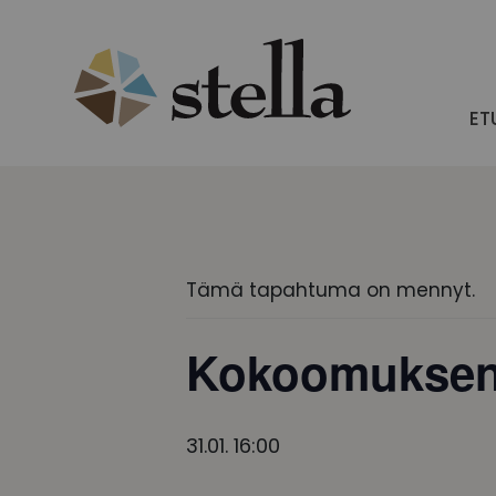
Skip
to
content
ET
Tämä tapahtuma on mennyt.
Kokoomuksen k
31.01. 16:00