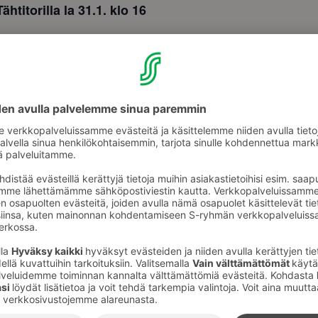
itorilla la 31.1. klo 16
i Häkkänen, eduskuntaryhmän puheenjohtaja Jukka Kopra
ajat Oskari Valtola ja Tere Sammallahti.