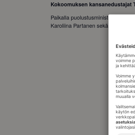
Kokoomuksen kansanedustajat Täht
Paikalla puolustusministeri Antt
Karoliina Partanen sekä kansaedust