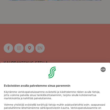
EN
KAUPPAKESKUS STELLA
MAAHERRANKATU 13
50100 MIKKELI
Aukioloajat
Anna palautetta
Kartat