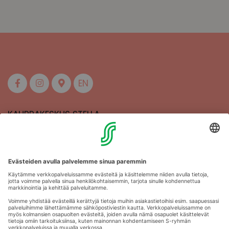
EN
KAUPPAKESKUS STELLA
MAAHERRANKATU 13
50100 MIKKELI
Aukioloajat
Anna palautetta
Kartat
Stellan esittely