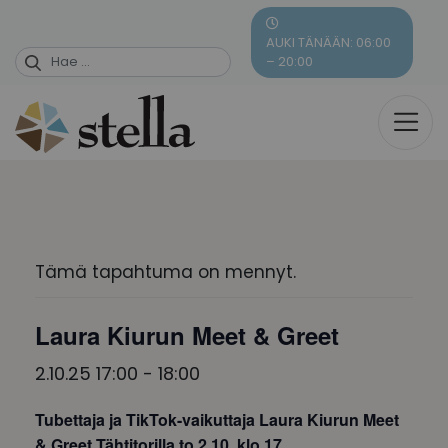
Skip
to
AUKI TÄNÄÄN: 06:00
content
– 20:00
Tämä tapahtuma on mennyt.
Laura Kiurun Meet & Greet
2.10.25 17:00
-
18:00
Tubettaja ja TikTok-vaikuttaja Laura Kiurun Meet
& Greet Tähtitorilla to 2.10. klo 17