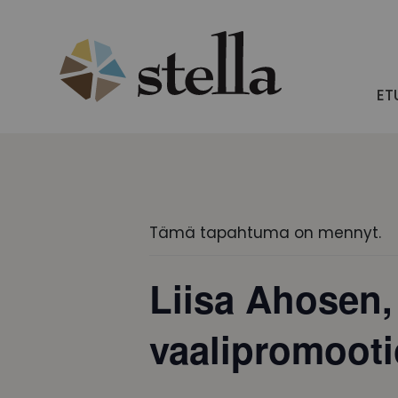
Skip
to
content
ET
Tämä tapahtuma on mennyt.
Liisa Ahosen, 
vaalipromooti