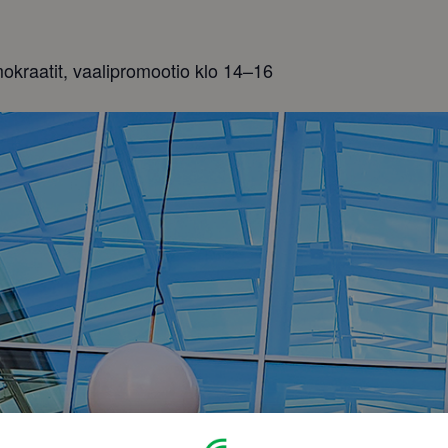
mokraatit, vaalipromootio klo 14–16