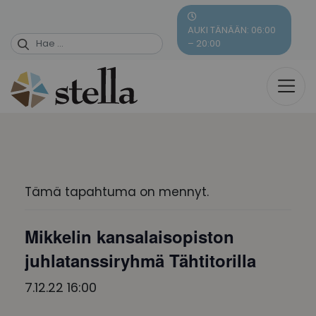
Skip
to
AUKI TÄNÄÄN: 06:00
content
– 20:00
Tämä tapahtuma on mennyt.
Mikkelin kansalaisopiston
juhlatanssiryhmä Tähtitorilla
7.12.22 16:00