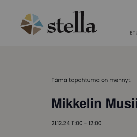
Skip
to
content
ET
Tämä tapahtuma on mennyt.
Mikkelin Musi
21.12.24 11:00
-
12:00