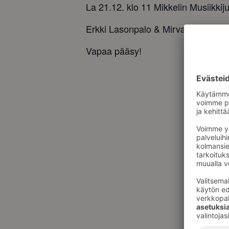
La 21.12. klo 11 Mikkelin Musiikkiju
Erkki Lasonpalo & Mirva Helske
Vapaa pääsy!