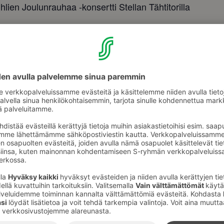
hlien Joulunrauhaa -konsertti Stellan Tähtitorilla