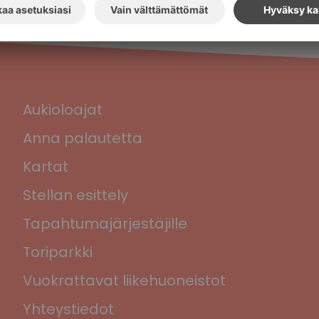
Aukioloajat
Anna palautetta
Kartat
Stellan esittely
Tapahtumajärjestäjille
Toriparkki
Vuokrattavat liikehuoneistot
Yhteystiedot