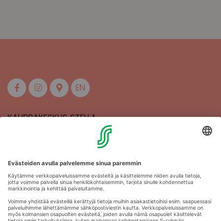
EN
KAUPPAKESKUS STELLA
MAAHERRANKATU 13
50100 MIKKELI
Aukioloajat
Anna palautetta
Kartat