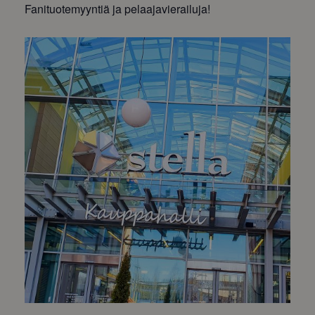
Fanituotemyyntiä ja pelaajavierailuja!