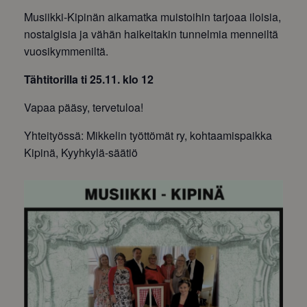
Musiikki-
Kipinä
n aikamatka muistoihin tarjoaa iloisia,
nostalgisia ja vähän haikeitakin tunnelmia menneiltä
vuosikymmeniltä.
Tähtitorilla ti 25.11. klo 12
Vapaa pääsy, tervetuloa!
Yhteityössä: Mikkelin työttömät ry, kohtaamispaikka
Kipinä, Kyyhkylä-säätiö