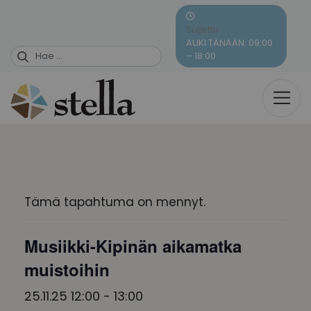
Skip
to
Suljettu
content
AUKI TÄNÄÄN: 09:00
– 18:00
Tämä tapahtuma on mennyt.
Musiikki-Kipinän aikamatka
muistoihin
25.11.25 12:00
-
13:00