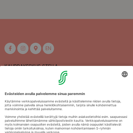
EN
KAUPPAKESKUS STELLA
MAAHERRANKATU 13
50100 MIKKELI
Aukioloajat
Anna palautetta
Kartat
Stellan esittely