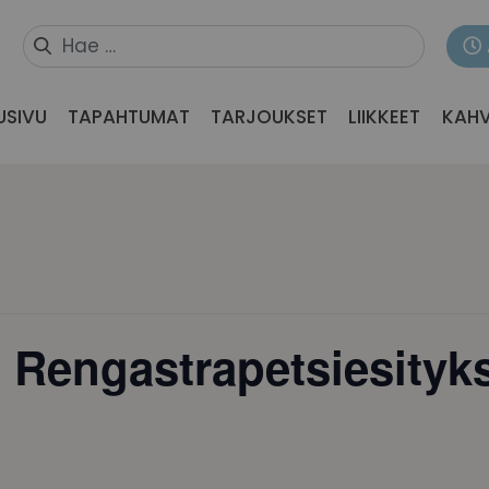
USIVU
TAPAHTUMAT
TARJOUKSET
LIIKKEET
KAHV
 Rengastrapetsiesityk