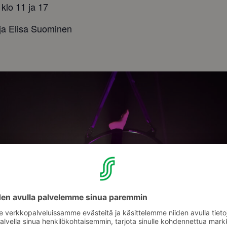
 klo 11 ja 17
lija Elisa Suominen