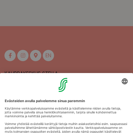
EN
KAUPPAKESKUS STELLA
MAAHERRANKATU 13
50100 MIKKELI
Aukioloajat
Anna palautetta
Kartat