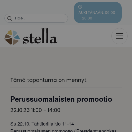
Skip
to
AUKI TÄNÄÄN: 06:00
content
– 20:00
Tämä tapahtuma on mennyt.
Perussuomalaisten promootio
22.10.23 11:00
-
14:00
Su 22.10. Tähtitorilla klo 11-14
Perussuomalaisten promootio / Presidenttiehdokas