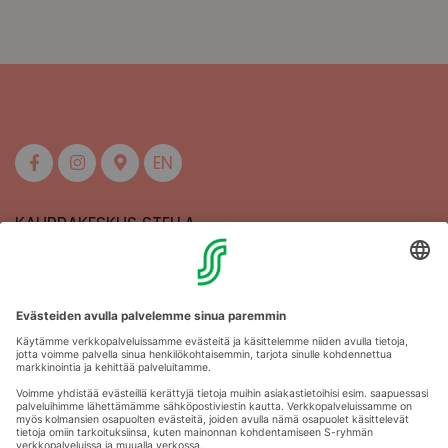
EN
KAUPPAKESKUS STELLA
MAAHERRANKATU 13
50100 MIKKELI
Aukioloajat
Anna palautetta
Kartat
Stellan esittely