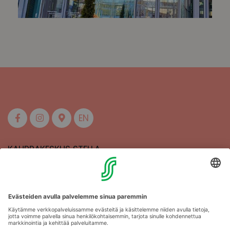
EN
KAUPPAKESKUS STELLA
MAAHERRANKATU 13
50100 MIKKELI
Aukioloajat
Anna palautetta