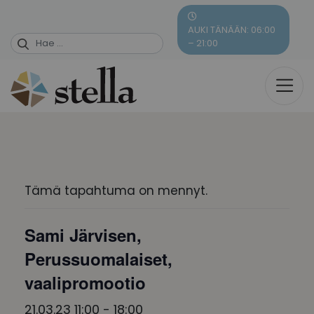
Skip
to
AUKI TÄNÄÄN: 06:00
content
– 21:00
Tämä tapahtuma on mennyt.
Sami Järvisen,
Perussuomalaiset,
vaalipromootio
21.03.23 11:00
-
18:00