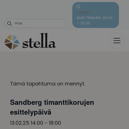
Skip
to
Suljettu
content
AUKI TÄNÄÄN: 06:00
– 20:00
Tämä tapahtuma on mennyt.
Sandberg timanttikorujen
esittelypäivä
13.02.25 14:00
-
18:00