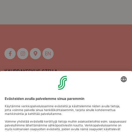
EN
KAUPPAKESKUS STELLA
MAAHERRANKATU 13
50100 MIKKELI
Aukioloajat
Anna palautetta
Kartat