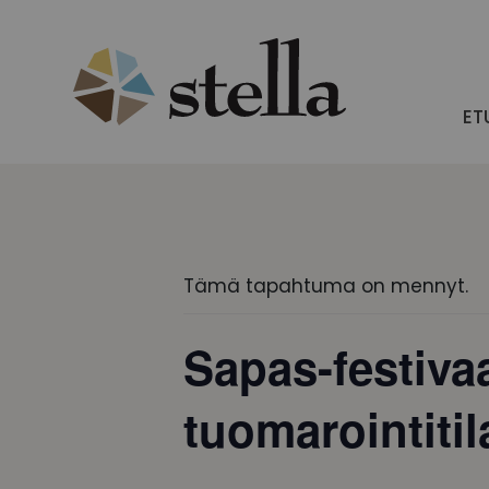
Skip
to
content
ET
Tämä tapahtuma on mennyt.
Sapas-festivaa
tuomarointiti