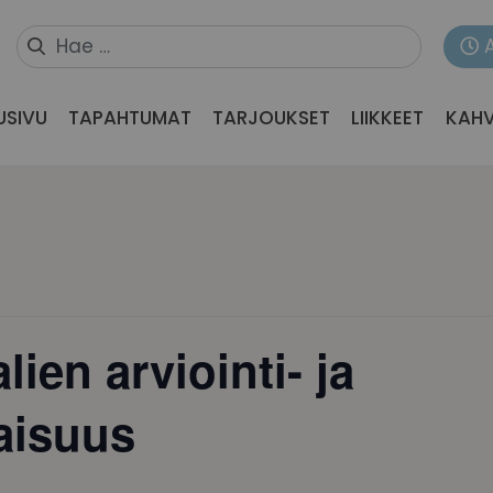
USIVU
TAPAHTUMAT
TARJOUKSET
LIIKKEET
KAHV
lien arviointi- ja
laisuus