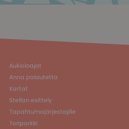
Aukioloajat
Anna palautetta
Kartat
Stellan esittely
Tapahtumajärjestäjille
Toriparkki