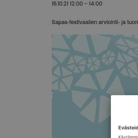
16.10.21 12:00
-
14:00
Sapas-festivaalien arviointi- ja tuo