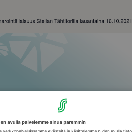
marointitilaisuus Stellan Tähtitorilla lauantaina 16.10.202